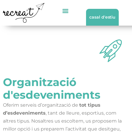
casal d'estiu
Serveis educatius
Serveis de lleure
Serveis per a adults
Serveis de lleure
Organització
d'esdeveniments
Oferim serveis d’organització de
tot tipus
d’esdeveniments
, tant de lleure, esportius, com
altres tipus. Nosaltres us escoltem, us proposem la
millor opció i us preparem l’activitat que desitgeu,